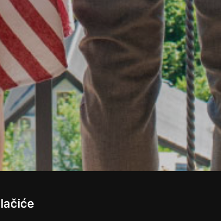
lačiće