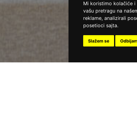
Mi koristimo kolačiće i
vašu pretragu na našem 
reklame, analizirali po
posetioci sajta.
Slažem se
Odbija
IVAN ZA PERIOD 01.06-15.09.2026.
 porodični vikend
Nedelja