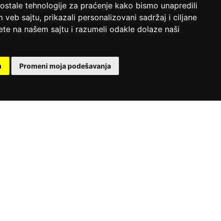
 ostale tehnologije za praćenje kako bismo unapredili
veb sajtu, prikazali personalizovani sadržaj i ciljane
sete na našem sajtu i razumeli odakle dolaze naši
m
Promeni moja podešavanja