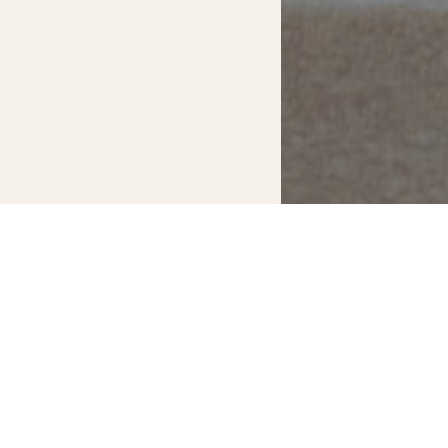
PAKET AKT
Pravi
Petak - 